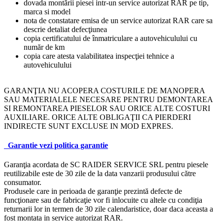
dovada montării piesei intr-un service autorizat RAR pe tip,
marca si model
nota de constatare emisa de un service autorizat RAR care sa
descrie detaliat defecţiunea
copia certificatului de înmatriculare a autovehiculului cu
număr de km
copia care atesta valabilitatea inspecţiei tehnice a
autovehiculului
GARANŢIA NU ACOPERA COSTURILE DE MANOPERA
SAU MATERIALELE NECESARE PENTRU DEMONTAREA
SI REMONTAREA PIESELOR SAU ORICE ALTE COSTURI
AUXILIARE. ORICE ALTE OBLIGAŢII CA PIERDERI
INDIRECTE SUNT EXCLUSE IN MOD EXPRES.
Garantie
vezi politica garantie
Garanţia acordata de SC RAIDER SERVICE SRL pentru piesele
reutilizabile este de 30 zile de la data vanzarii produsului către
consumator.
Produsele care in perioada de garanţie prezintă defecte de
funcţionare sau de fabricaţie vor fi inlocuite cu altele cu condiţia
returnarii lor in termen de 30 zile calendaristice, doar daca aceasta a
fost montata in service autorizat RAR.