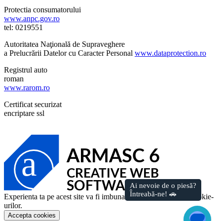
Protectia consumatorului
www.anpc.gov.ro
tel: 0219551
Autoritatea Naţională de Supraveghere
a Prelucrării Datelor cu Caracter Personal
www.dataprotection.ro
Registrul auto
roman
www.rarom.ro
Certificat securizat
encriptare ssl
a
ARMASC 6
CREATIVE WEB
SOFTWARE AGENCY
Experienta ta pe acest site va fi imbunatatita prin permiterea cookie-
urilor.
Accepta cookies