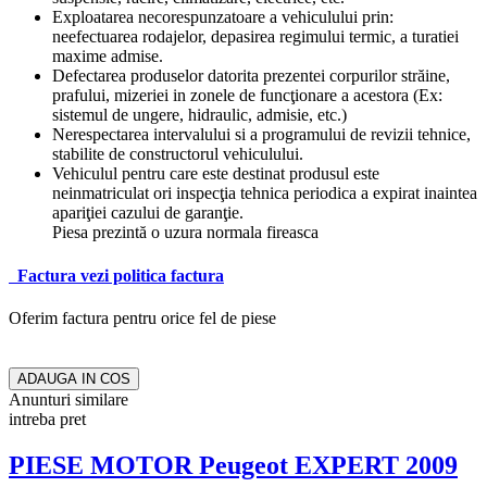
Exploatarea necorespunzatoare a vehiculului prin:
neefectuarea rodajelor, depasirea regimului termic, a turatiei
maxime admise.
Defectarea produselor datorita prezentei corpurilor străine,
prafului, mizeriei in zonele de funcţionare a acestora (Ex:
sistemul de ungere, hidraulic, admisie, etc.)
Nerespectarea intervalului si a programului de revizii tehnice,
stabilite de constructorul vehiculului.
Vehiculul pentru care este destinat produsul este
neinmatriculat ori inspecţia tehnica periodica a expirat inaintea
apariţiei cazului de garanţie.
Piesa prezintă o uzura normala fireasca
Factura
vezi politica factura
Oferim factura pentru orice fel de piese
ADAUGA IN COS
Anunturi similare
intreba pret
PIESE MOTOR Peugeot EXPERT 2009