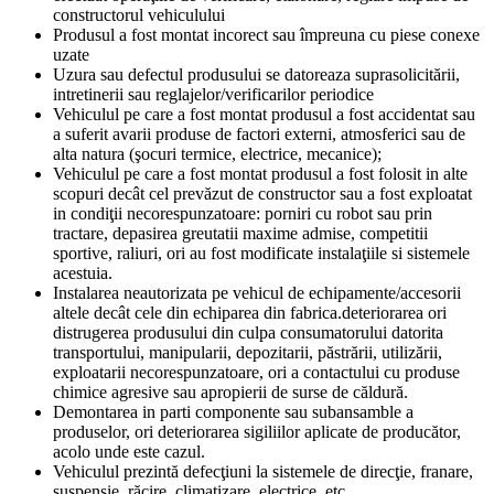
constructorul vehiculului
Produsul a fost montat incorect sau împreuna cu piese conexe
uzate
Uzura sau defectul produsului se datoreaza suprasolicitării,
intretinerii sau reglajelor/verificarilor periodice
Vehiculul pe care a fost montat produsul a fost accidentat sau
a suferit avarii produse de factori externi, atmosferici sau de
alta natura (şocuri termice, electrice, mecanice);
Vehiculul pe care a fost montat produsul a fost folosit in alte
scopuri decât cel prevăzut de constructor sau a fost exploatat
in condiţii necorespunzatoare: porniri cu robot sau prin
tractare, depasirea greutatii maxime admise, competitii
sportive, raliuri, ori au fost modificate instalaţiile si sistemele
acestuia.
Instalarea neautorizata pe vehicul de echipamente/accesorii
altele decât cele din echiparea din fabrica.deteriorarea ori
distrugerea produsului din culpa consumatorului datorita
transportului, manipularii, depozitarii, păstrării, utilizării,
exploatarii necorespunzatoare, ori a contactului cu produse
chimice agresive sau apropierii de surse de căldură.
Demontarea in parti componente sau subansamble a
produselor, ori deteriorarea sigiliilor aplicate de producător,
acolo unde este cazul.
Vehiculul prezintă defecţiuni la sistemele de direcţie, franare,
suspensie, răcire, climatizare, electrice, etc.