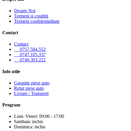
Despre Noi
Termeni si conditii
Termeni confidentialitate
Contact
Contact
0757.584.552
0747.105.337
0740.303.222
Info utile
Garantie piese auto
Retur piese auto
Livrare / Transport
Program
Luni- Vineri: 09:00 - 17:00
Sambata: inchis
Duminica: inchis