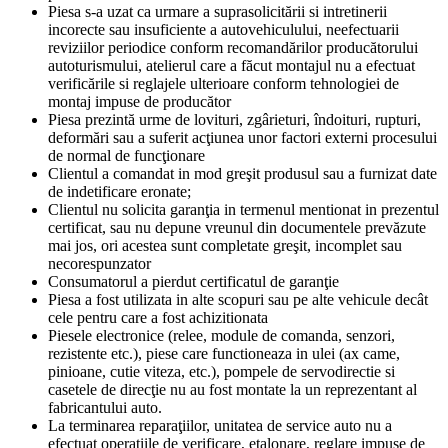
Piesa s-a uzat ca urmare a suprasolicitării si intretinerii
incorecte sau insuficiente a autovehiculului, neefectuarii
reviziilor periodice conform recomandărilor producătorului
autoturismului, atelierul care a făcut montajul nu a efectuat
verificările si reglajele ulterioare conform tehnologiei de
montaj impuse de producător
Piesa prezintă urme de lovituri, zgârieturi, îndoituri, rupturi,
deformări sau a suferit acţiunea unor factori externi procesului
de normal de funcţionare
Clientul a comandat in mod greşit produsul sau a furnizat date
de indetificare eronate;
Clientul nu solicita garanţia in termenul mentionat in prezentul
certificat, sau nu depune vreunul din documentele prevăzute
mai jos, ori acestea sunt completate greşit, incomplet sau
necorespunzator
Consumatorul a pierdut certificatul de garanţie
Piesa a fost utilizata in alte scopuri sau pe alte vehicule decât
cele pentru care a fost achizitionata
Piesele electronice (relee, module de comanda, senzori,
rezistente etc.), piese care functioneaza in ulei (ax came,
pinioane, cutie viteza, etc.), pompele de servodirectie si
casetele de direcţie nu au fost montate la un reprezentant al
fabricantului auto.
La terminarea reparaţiilor, unitatea de service auto nu a
efectuat operaţiile de verificare, etalonare, reglare impuse de