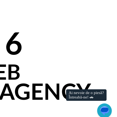
 6
EB
 AGENCY