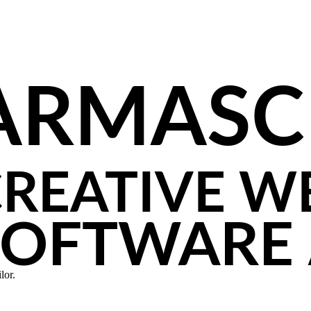
ARMASC
REATIVE W
SOFTWARE
lor.