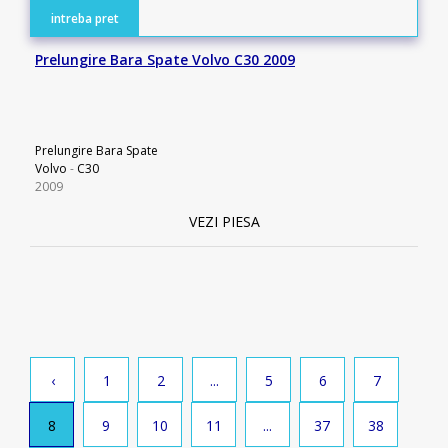
intreba pret
Prelungire Bara Spate Volvo C30 2009
Prelungire Bara Spate
Volvo
-
C30
2009
VEZI PIESA
‹
1
2
...
5
6
7
8
9
10
11
...
37
38