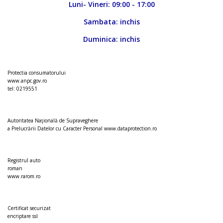
Luni- Vineri: 09:00 - 17:00
Sambata: inchis
Duminica: inchis
Protectia consumatorului
www.anpc.gov.ro
tel: 0219551
Autoritatea Naţională de Supraveghere
a Prelucrării Datelor cu Caracter Personal
www.dataprotection.ro
Registrul auto
roman
www.rarom.ro
Certificat securizat
encriptare ssl