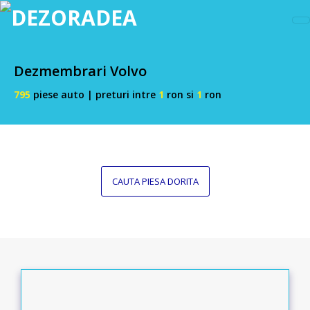
Dezmembrari Volvo
795
piese auto | preturi intre
1
ron si
1
ron
CAUTA PIESA DORITA