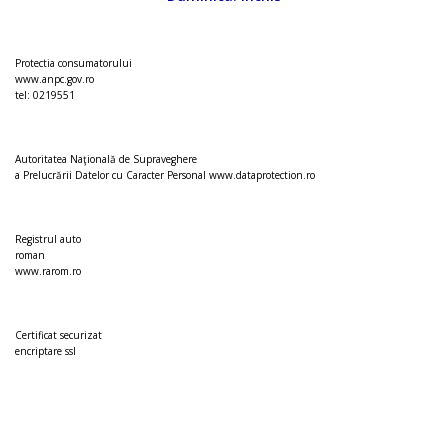
Protectia consumatorului
www.anpc.gov.ro
tel: 0219551
Autoritatea Naţională de Supraveghere
a Prelucrării Datelor cu Caracter Personal
www.dataprotection.ro
Registrul auto
roman
www.rarom.ro
Certificat securizat
encriptare ssl