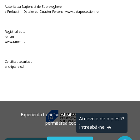
Autoritatea Naţională de Supraveghere
a Prelucrării Datelor cu Caracter Personal
www.dataprotection.ro
Registrul auto
roman
www.rarom.ro
Certificat securizat
encriptare ssl
Experienta ta pe acest site va fi imbunatatita prin
a
ARMASC 6
CREATIVE WEB
SOFTWARE AGENCY
permiterea cookie-urilor.