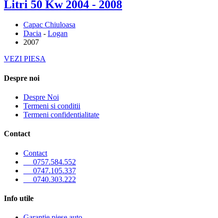
Litri 50 Kw 2004 - 2008
Capac Chiuloasa
Dacia
-
Logan
2007
VEZI PIESA
Despre noi
Despre Noi
Termeni si conditii
Termeni confidentialitate
Contact
Contact
0757.584.552
0747.105.337
0740.303.222
Info utile
Garantie piese auto