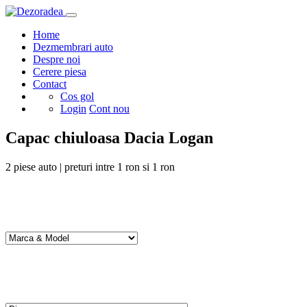
Home
Dezmembrari auto
Despre noi
Cerere piesa
Contact
Cos gol
Login
Cont nou
Capac chiuloasa Dacia Logan
2
piese auto | preturi intre
1
ron si
1
ron