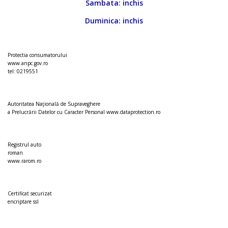
Sambata: inchis
Duminica: inchis
Protectia consumatorului
www.anpc.gov.ro
tel: 0219551
Autoritatea Naţională de Supraveghere
a Prelucrării Datelor cu Caracter Personal
www.dataprotection.ro
Registrul auto
roman
www.rarom.ro
Certificat securizat
encriptare ssl