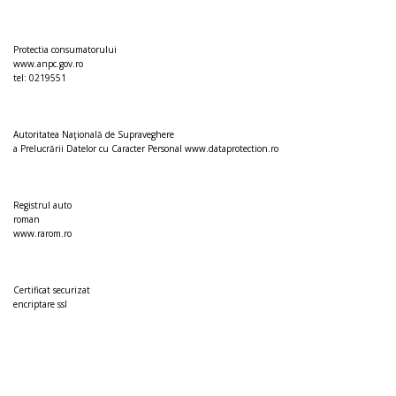
Protectia consumatorului
www.anpc.gov.ro
tel: 0219551
Autoritatea Naţională de Supraveghere
a Prelucrării Datelor cu Caracter Personal
www.dataprotection.ro
Registrul auto
roman
www.rarom.ro
Certificat securizat
encriptare ssl