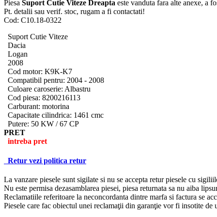
Piesa
Suport Cutie Viteze Dreapta
este vanduta fara alte anexe, a fos
Pt. detalii sau verif. stoc, rugam a fi contactati!
Cod: C10.18-0322
Suport Cutie Viteze
Dacia
Logan
2008
Cod motor: K9K-K7
Compatibil pentru: 2004 - 2008
Culoare caroserie: Albastru
Cod piesa: 8200216113
Carburant: motorina
Capacitate cilindrica: 1461 cmc
Putere: 50 KW / 67 CP
PRET
intreba pret
Retur
vezi politica retur
La vanzare piesele sunt sigilate si nu se accepta retur piesele cu sigiliil
Nu este permisa dezasamblarea piesei, piesa returnata sa nu aiba lipsur
Reclamatiile referitoare la neconcordanta dintre marfa si factura se ac
Piesele care fac obiectul unei reclamaţii din garanţie vor fi insotite d