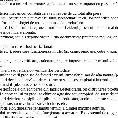
umpărător a unor date eronate sau la montaj nu s-a comparat cu piesa de în
terior mecanicul constata ca aveţi nevoie de cu totul alta piesa
cte sau insuficiente a autovehiculului, neefectuarii reviziilor periodice c
e conform tehnologiei de montaj impuse de producător
eformări sau a suferit acţiunea unor factori externi procesului de normal 
e indetificare eronate;
 certificat, sau nu depune vreunul din documentele prevăzute mai jos, or
le pentru care a fost achizitionata
 etc.), piese care functioneaza in ulei (ax came, pinioane, cutie viteza, 
 operaţiile de verificare, etalonare, reglare impuse de constructorul vehi
zate
inerii sau reglajelor/verificarilor periodice
uferit avarii produse de factori externi, atmosferici sau de alta natura (ş
opuri decât cel prevăzut de constructor sau a fost exploatat in condiţii ne
 instalaţiile si sistemele acestuia.
e decât cele din echiparea din fabrica.deteriorarea ori distrugerea produ
 ori a contactului cu produse chimice agresive sau apropierii de surse de c
 deteriorarea sigiliilor aplicate de producător, acolo unde este cazul.
pensie, răcire, climatizare, electrice, etc.
rodajelor, depasirea regimului termic, a turatiei maxime admise.
lui, mizeriei in zonele de funcţionare a acestora (Ex: sistemul de ungere,
abilite de constructorul vehiculului.