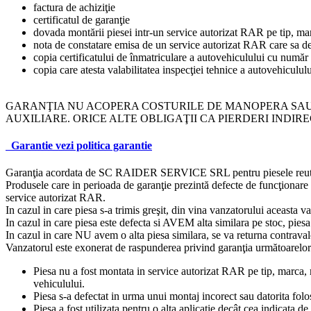
factura de achiziţie
certificatul de garanţie
dovada montării piesei intr-un service autorizat RAR pe tip, ma
nota de constatare emisa de un service autorizat RAR care sa des
copia certificatului de înmatriculare a autovehiculului cu numă
copia care atesta valabilitatea inspecţiei tehnice a autovehiculul
GARANŢIA NU ACOPERA COSTURILE DE MANOPERA SAU
AUXILIARE. ORICE ALTE OBLIGAŢII CA PIERDERI INDIR
Garantie
vezi politica garantie
Garanţia acordata de SC RAIDER SERVICE SRL pentru piesele reutiliza
Produsele care in perioada de garanţie prezintă defecte de funcţionare sa
service autorizat RAR.
In cazul in care piesa s-a trimis greşit, din vina vanzatorului aceasta va
In cazul in care piesa este defecta si AVEM alta similara pe stoc, piesa 
In cazul in care NU avem o alta piesa similara, se va returna contraval
Vanzatorul este exonerat de raspunderea privind garanţia următoarelor s
Piesa nu a fost montata in service autorizat RAR pe tip, marca, m
vehiculului.
Piesa s-a defectat in urma unui montaj incorect sau datorita fol
Piesa a fost utilizata pentru o alta aplicaţie decât cea indicata d