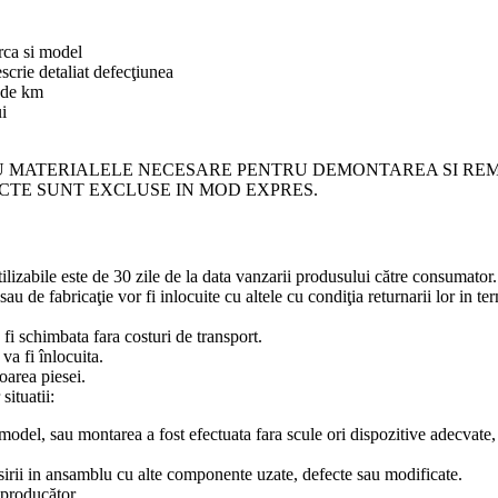
rca si model
crie detaliat defecţiunea
r de km
ui
 MATERIALELE NECESARE PENTRU DEMONTAREA SI REM
ECTE SUNT EXCLUSE IN MOD EXPRES.
bile este de 30 zile de la data vanzarii produsului către consumator.
u de fabricaţie vor fi inlocuite cu altele cu condiţia returnarii lor in t
 fi schimbata fara costuri de transport.
va fi înlocuita.
oarea piesei.
ituatii:
odel, sau montarea a fost efectuata fara scule ori dispozitive adecvate, 
osirii in ansamblu cu alte componente uzate, defecte sau modificate.
e producător