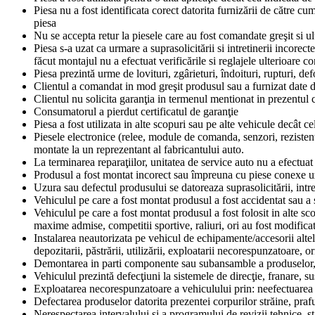
Piesa nu a fost identificata corect datorita furnizării de către c
piesa
Nu se accepta retur la piesele care au fost comandate greşit si ul
Piesa s-a uzat ca urmare a suprasolicitării si intretinerii incore
făcut montajul nu a efectuat verificările si reglajele ulterioar
Piesa prezintă urme de lovituri, zgârieturi, îndoituri, rupturi, d
Clientul a comandat in mod greşit produsul sau a furnizat date d
Clientul nu solicita garanţia in termenul mentionat in prezentul
Consumatorul a pierdut certificatul de garanţie
Piesa a fost utilizata in alte scopuri sau pe alte vehicule decât ce
Piesele electronice (relee, module de comanda, senzori, rezistente
montate la un reprezentant al fabricantului auto.
La terminarea reparaţiilor, unitatea de service auto nu a efectuat
Produsul a fost montat incorect sau împreuna cu piese conexe u
Uzura sau defectul produsului se datoreaza suprasolicitării, intret
Vehiculul pe care a fost montat produsul a fost accidentat sau a s
Vehiculul pe care a fost montat produsul a fost folosit in alte sc
maxime admise, competitii sportive, raliuri, ori au fost modificate
Instalarea neautorizata pe vehicul de echipamente/accesorii altel
depozitarii, păstrării, utilizării, exploatarii necorespunzatoare,
Demontarea in parti componente sau subansamble a produselor, ori
Vehiculul prezintă defecţiuni la sistemele de direcţie, franare, sus
Exploatarea necorespunzatoare a vehiculului prin: neefectuarea 
Defectarea produselor datorita prezentei corpurilor străine, prafu
Nerespectarea intervalului si a programului de revizii tehnice, st