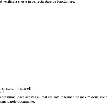
t verificata si este in perfecta stare de functionare.
e sterse sau distruse!!!!
i!!
cepta numai daca acestea au fost sesizate in termen de maxim doua zile de
e urmatoarele documente: