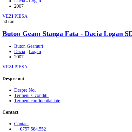
Dacia
-
Logan
2007
VEZI PIESA
50 ron
Buton Geam Stanga Fata - Dacia Logan SD
Buton Geamuri
Dacia
-
Logan
2007
VEZI PIESA
Despre noi
Despre Noi
Termeni si conditii
Termeni confidentialitate
Contact
Contact
0757.584.552