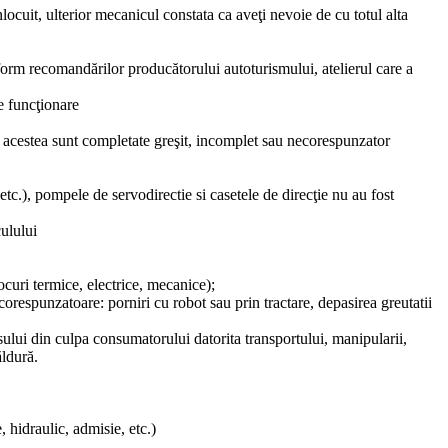
locuit, ulterior mecanicul constata ca aveţi nevoie de cu totul alta
onform recomandărilor producătorului autoturismului, atelierul care a
de funcţionare
i acestea sunt completate greşit, incomplet sau necorespunzator
etc.), pompele de servodirectie si casetele de direcţie nu au fost
culului
ocuri termice, electrice, mecanice);
corespunzatoare: porniri cu robot sau prin tractare, depasirea greutatii
sului din culpa consumatorului datorita transportului, manipularii,
ăldură.
 hidraulic, admisie, etc.)