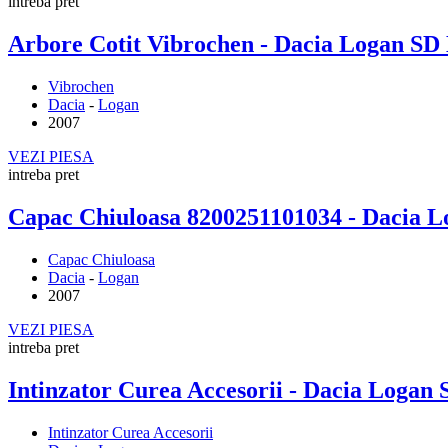
intreba pret
Arbore Cotit Vibrochen - Dacia Logan S
Vibrochen
Dacia
-
Logan
2007
VEZI PIESA
intreba pret
Capac Chiuloasa 8200251101034 - Dacia 
Capac Chiuloasa
Dacia
-
Logan
2007
VEZI PIESA
intreba pret
Intinzator Curea Accesorii - Dacia Loga
Intinzator Curea Accesorii