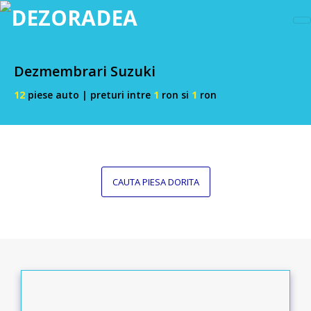
Dezmembrari Suzuki
12
piese auto | preturi intre
1
ron si
1
ron
CAUTA PIESA DORITA