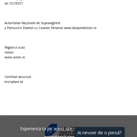
tel: 0219551
Autoritatea Naţională de Supraveghere
a Prelucrării Datelor cu Caracter Personal
www.dataprotection.ro
Registrul auto
roman
www.rarom.ro
Certificat securizat
encriptare ssl
Experienta ta pe acest site va fi imbunatatita prin
a
ARMASC 6
CREATIVE WEB
SOFTWARE AGENCY
permiterea cookie-urilor.