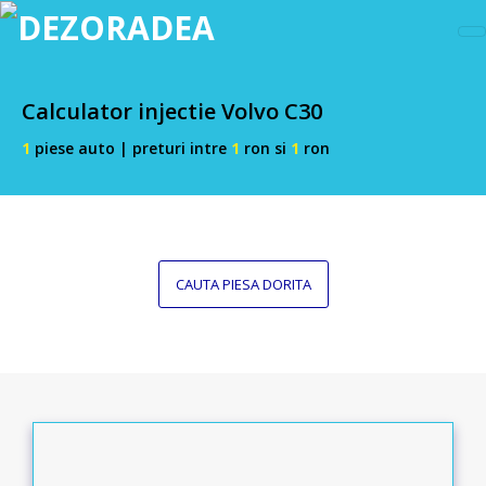
Calculator injectie Volvo C30
1
piese auto | preturi intre
1
ron si
1
ron
CAUTA PIESA DORITA