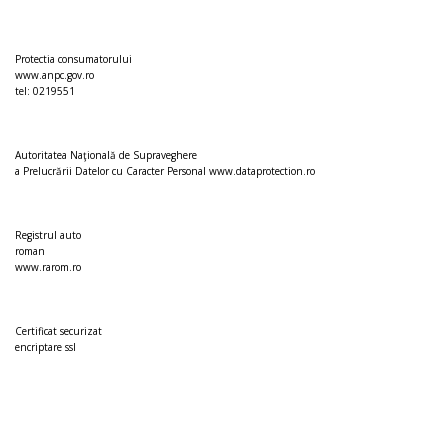
Protectia consumatorului
www.anpc.gov.ro
tel: 0219551
Autoritatea Naţională de Supraveghere
a Prelucrării Datelor cu Caracter Personal
www.dataprotection.ro
Registrul auto
roman
www.rarom.ro
Certificat securizat
encriptare ssl