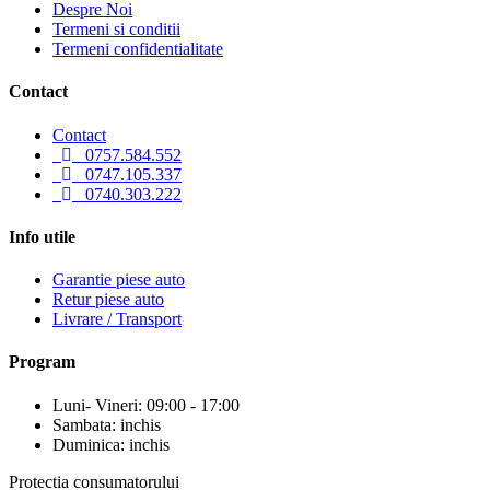
Despre Noi
Termeni si conditii
Termeni confidentialitate
Contact
Contact
0757.584.552
0747.105.337
0740.303.222
Info utile
Garantie piese auto
Retur piese auto
Livrare / Transport
Program
Luni- Vineri: 09:00 - 17:00
Sambata: inchis
Duminica: inchis
Protectia consumatorului