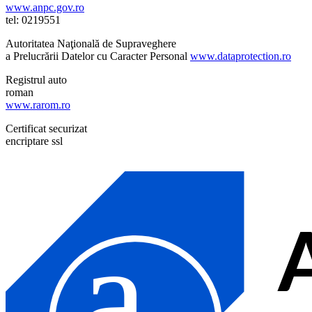
www.anpc.gov.ro
tel: 0219551
Autoritatea Naţională de Supraveghere
a Prelucrării Datelor cu Caracter Personal
www.dataprotection.ro
Registrul auto
roman
www.rarom.ro
Certificat securizat
encriptare ssl
a