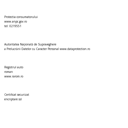
Protectia consumatorului
www.anpc.gov.ro
tel: 0219551
Autoritatea Naţională de Supraveghere
a Prelucrării Datelor cu Caracter Personal
www.dataprotection.ro
Registrul auto
roman
www.rarom.ro
Certificat securizat
encriptare ssl