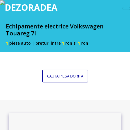
Echipamente electrice Volkswagen
Touareg 7l
1
piese auto | preturi intre
1
ron si
1
ron
CAUTA PIESA DORITA