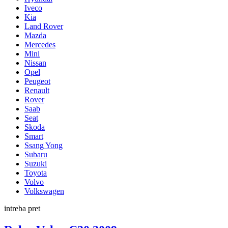
Iveco
Kia
Land Rover
Mazda
Mercedes
Mini
Nissan
Opel
Peugeot
Renault
Rover
Saab
Seat
Skoda
Smart
Ssang Yong
Subaru
Suzuki
Toyota
Volvo
Volkswagen
intreba pret