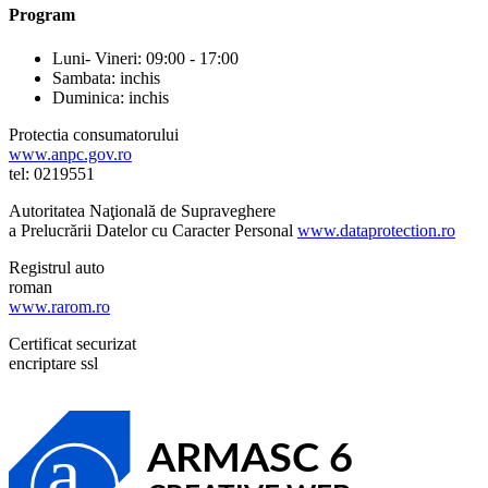
Program
Luni- Vineri: 09:00 - 17:00
Sambata: inchis
Duminica: inchis
Protectia consumatorului
www.anpc.gov.ro
tel: 0219551
Autoritatea Naţională de Supraveghere
a Prelucrării Datelor cu Caracter Personal
www.dataprotection.ro
Registrul auto
roman
www.rarom.ro
Certificat securizat
encriptare ssl
a
ARMASC 6