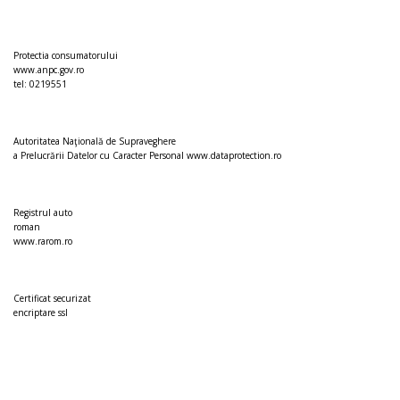
Protectia consumatorului
www.anpc.gov.ro
tel: 0219551
Autoritatea Naţională de Supraveghere
a Prelucrării Datelor cu Caracter Personal
www.dataprotection.ro
Registrul auto
roman
www.rarom.ro
Certificat securizat
encriptare ssl