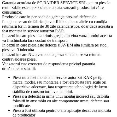
Garanţia acordata de SC RAIDER SERVICE SRL pentru piesele
reutilizabile este de 30 zile de la data vanzarii produsului către
consumator.
Produsele care in perioada de garanţie prezintă defecte de
funcţionare sau de fabricaţie vor fi inlocuite cu altele cu condiţia
returnarii lor in termen de 30 zile calendaristice, doar daca aceasta a
fost montata in service autorizat RAR.
In cazul in care piesa s-a trimis greşit, din vina vanzatorului aceasta
va fi schimbata fara costuri de transport.
In cazul in care piesa este defecta si AVEM alta similara pe stoc,
piesa va fi înlocuita.
In cazul in care NU avem o alta piesa similara, se va returna
contravaloarea piesei.
Vanzatorul este exonerat de raspunderea privind garanţia
următoarelor situatii:
Piesa nu a fost montata in service autorizat RAR pe tip,
marca, model, sau montarea a fost efectuata fara scule ori
dispozitive adecvate, fara respectarea tehnologiei de lucru
stabilita de constructorul vehiculului.
Piesa s-a defectat in urma unui montaj incorect sau datorita
folosirii in ansamblu cu alte componente uzate, defecte sau
modificate.
Piesa a fost utilizata pentru o alta aplicaţie decât cea indicata
de producător