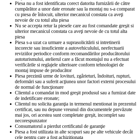
Piesa nu a fost identificata corect datorita furnizării de către
cumpărător a unor date eronate sau la montaj nu s-a comparat
cu piesa de înlocuit, ulterior mecanicul constata ca aveţi
nevoie de cu totul alta piesa
Nu se accepta retur la piesele care au fost comandate greşit si
ulterior mecanicul constata ca aveţi nevoie de cu totul alta
piesa
Piesa s-a uzat ca urmare a suprasolicitării si intretinerii
incorecte sau insuficiente a autovehiculului, neefectuarii
reviziilor periodice conform recomandărilor producătorului
autoturismului, atelierul care a făcut montajul nu a efectuat
verificările si reglajele ulterioare conform tehnologiei de
montaj impuse de producător
Piesa prezintă urme de lovituri, zgârieturi, îndoituri, rupturi,
deformări sau a suferit acţiunea unor factori externi procesului
de normal de funcţionare
Clientul a comandat in mod greşit produsul sau a furnizat date
de indetificare eronate;
Clientul nu solicita garanţia in termenul mentionat in prezentul
certificat, sau nu depune vreunul din documentele prevăzute
mai jos, ori acestea sunt completate greşit, incomplet sau
necorespunzator
Consumatorul a pierdut certificatul de garanţie
Piesa a fost utilizata in alte scopuri sau pe alte vehicule decât
cele pentru care a fost achizitionata