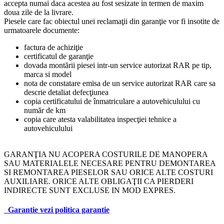
accepta numai daca acestea au fost sesizate in termen de maxim
doua zile de la livrare.
Piesele care fac obiectul unei reclamaţii din garanţie vor fi insotite de
urmatoarele documente:
factura de achiziţie
certificatul de garanţie
dovada montării piesei intr-un service autorizat RAR pe tip,
marca si model
nota de constatare emisa de un service autorizat RAR care sa
descrie detaliat defecţiunea
copia certificatului de înmatriculare a autovehiculului cu
număr de km
copia care atesta valabilitatea inspecţiei tehnice a
autovehiculului
GARANŢIA NU ACOPERA COSTURILE DE MANOPERA
SAU MATERIALELE NECESARE PENTRU DEMONTAREA
SI REMONTAREA PIESELOR SAU ORICE ALTE COSTURI
AUXILIARE. ORICE ALTE OBLIGAŢII CA PIERDERI
INDIRECTE SUNT EXCLUSE IN MOD EXPRES.
Garantie
vezi politica garantie