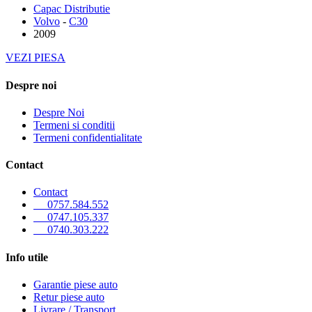
Capac Distributie
Volvo
-
C30
2009
VEZI PIESA
Despre noi
Despre Noi
Termeni si conditii
Termeni confidentialitate
Contact
Contact
0757.584.552
0747.105.337
0740.303.222
Info utile
Garantie piese auto
Retur piese auto
Livrare / Transport