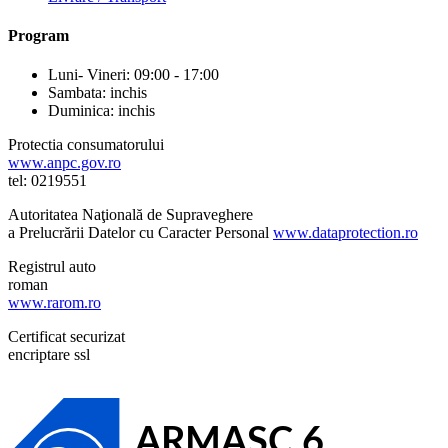
Program
Luni- Vineri: 09:00 - 17:00
Sambata: inchis
Duminica: inchis
Protectia consumatorului
www.anpc.gov.ro
tel: 0219551
Autoritatea Naţională de Supraveghere
a Prelucrării Datelor cu Caracter Personal
www.dataprotection.ro
Registrul auto
roman
www.rarom.ro
Certificat securizat
encriptare ssl
ARMASC 6