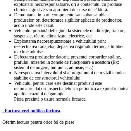
exploatarii necorespunzatoare, ori a contactului cu produse
chimice agresive sau apropierii de surse de căldură.
Demontarea in parti componente sau subansamble a
produselor, ori deteriorarea sigiliilor aplicate de producător,
acolo unde este cazul.
Vehiculul prezintă defecţiuni la sistemele de direcţie, franare,
suspensie, răcire, climatizare, electrice, etc.
Exploatarea necorespunzatoare a vehiculului prin:
neefectuarea rodajelor, depasirea regimului termic, a turatiei
maxime admise.
Defectarea produselor datorita prezentei corpurilor străine,
prafului, mizeriei in zonele de funcţionare a acestora (Ex:
sistemul de ungere, hidraulic, admisie, etc.)
Nerespectarea intervalului si a programului de revizii tehnice,
stabilite de constructorul vehiculului.
Vehiculul pentru care este destinat produsul este
neinmatriculat ori inspecţia tehnica periodica a expirat inaintea
apariţiei cazului de garanţie.
Piesa prezintă o uzura normala fireasca
Factura
vezi politica factura
Oferim factura pentru orice fel de piese