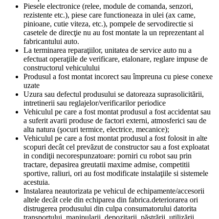
Piesele electronice (relee, module de comanda, senzori,
rezistente etc.), piese care functioneaza in ulei (ax came,
pinioane, cutie viteza, etc.), pompele de servodirectie si
casetele de direcţie nu au fost montate la un reprezentant al
fabricantului auto.
La terminarea reparaţiilor, unitatea de service auto nu a
efectuat operaţiile de verificare, etalonare, reglare impuse de
constructorul vehiculului
Produsul a fost montat incorect sau împreuna cu piese conexe
uzate
Uzura sau defectul produsului se datoreaza suprasolicitării,
intretinerii sau reglajelor/verificarilor periodice
Vehiculul pe care a fost montat produsul a fost accidentat sau
a suferit avarii produse de factori externi, atmosferici sau de
alta natura (şocuri termice, electrice, mecanice);
Vehiculul pe care a fost montat produsul a fost folosit in alte
scopuri decât cel prevăzut de constructor sau a fost exploatat
in condiţii necorespunzatoare: porniri cu robot sau prin
tractare, depasirea greutatii maxime admise, competitii
sportive, raliuri, ori au fost modificate instalaţiile si sistemele
acestuia.
Instalarea neautorizata pe vehicul de echipamente/accesorii
altele decât cele din echiparea din fabrica.deteriorarea ori
distrugerea produsului din culpa consumatorului datorita
transportului, manipularii, depozitarii, păstrării, utilizării,