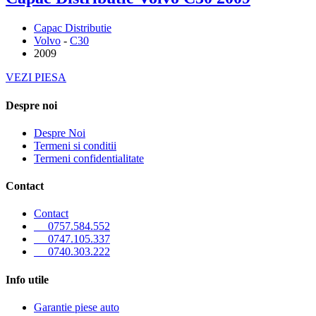
Capac Distributie
Volvo
-
C30
2009
VEZI PIESA
Despre noi
Despre Noi
Termeni si conditii
Termeni confidentialitate
Contact
Contact
0757.584.552
0747.105.337
0740.303.222
Info utile
Garantie piese auto