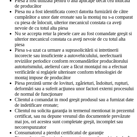
Piesa a fost utilizata pentru o alta aplicaţie decât cea indicata
de producător
Piesa nu a fost identificata corect datorita furnizării de către
cumpărător a unor date eronate sau la montaj nu s-a comparat
cu piesa de înlocuit, ulterior mecanicul constata ca aveţi
nevoie de cu totul alta piesa
Nu se accepta retur la piesele care au fost comandate greşit si
ulterior mecanicul constata ca aveţi nevoie de cu totul alta
piesa
Piesa s-a uzat ca urmare a suprasolicitării si intretinerii
incorecte sau insuficiente a autovehiculului, neefectuarii
reviziilor periodice conform recomandărilor producătorului
autoturismului, atelierul care a făcut montajul nu a efectuat
verificările si reglajele ulterioare conform tehnologiei de
montaj impuse de producător
Piesa prezintă urme de lovituri, zgârieturi, îndoituri, rupturi,
deformări sau a suferit acţiunea unor factori externi procesului
de normal de funcţionare
Clientul a comandat in mod greşit produsul sau a furnizat date
de indetificare eronate;
Clientul nu solicita garanţia in termenul mentionat in prezentul
certificat, sau nu depune vreunul din documentele prevăzute
mai jos, ori acestea sunt completate greşit, incomplet sau
necorespunzator
Consumatorul a pierdut certificatul de garanţie