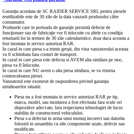
Garanţia acordata de SC RAIDER SERVICE SRL pentru piesele
reutilizabile este de 30 zile de la data vanzarii produsului către
consumator.
Produsele care in perioada de garanţie prezintă defecte de
funcţionare sau de fabricaţie vor fi inlocuite cu altele cu condiţia
returnarii lor in termen de 30 zile calendaristice, doar daca aceasta a
fost montata in service autorizat RAR.
In cazul in care piesa s-a trimis greşit, din vina vanzatorului aceasta
va fi schimbata fara costuri de transport.
In cazul in care piesa este defecta si AVEM alta similara pe stoc,
piesa va fi înlocuita.
In cazul in care NU avem o alta piesa similara, se va returna
contravaloarea piesei.
Vanzatorul este exonerat de raspunderea privind garanţia
următoarelor situatii:
Piesa nu a fost montata in service autorizat RAR pe tip,
marca, model, sau montarea a fost efectuata fara scule ori
dispozitive adecvate, fara respectarea tehnologiei de lucru
stabilita de constructorul vehiculului.
Piesa s-a defectat in urma unui montaj incorect sau datorita
folosirii in ansamblu cu alte componente uzate, defecte sau
modificate.