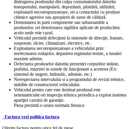
distrugerea produsului din culpa consumatorului datorita
transportului, manipularii, depozitarii, păstrării, utilizării,
exploatarii necorespunzatoare, ori a contactului cu produse
chimice agresive sau apropierii de surse de căldură.
Demontarea in parti componente sau subansamble a
produselor, ori deteriorarea sigiliilor aplicate de producător,
acolo unde este cazul.
Vehiculul prezintă defecţiuni la sistemele de direcţie, franare,
suspensie, răcire, climatizare, electrice, etc.
Exploatarea necorespunzatoare a vehiculului prin:
neefectuarea rodajelor, depasirea regimului termic, a turatiei
maxime admise.
Defectarea produselor datorita prezentei corpurilor străine,
prafului, mizeriei in zonele de funcţionare a acestora (Ex:
sistemul de ungere, hidraulic, admisie, etc.)
Nerespectarea intervalului si a programului de revizii tehnice,
stabilite de constructorul vehiculului.
Vehiculul pentru care este destinat produsul este
neinmatriculat ori inspecţia tehnica periodica a expirat inaintea
apariţiei cazului de garanţie.
Piesa prezintă o uzura normala fireasca
Factura
vezi politica factura
Oferim factura pentru orice fel de piese