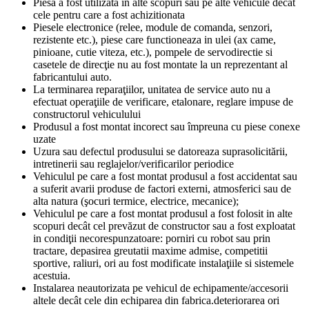
Piesa a fost utilizata in alte scopuri sau pe alte vehicule decât
cele pentru care a fost achizitionata
Piesele electronice (relee, module de comanda, senzori,
rezistente etc.), piese care functioneaza in ulei (ax came,
pinioane, cutie viteza, etc.), pompele de servodirectie si
casetele de direcţie nu au fost montate la un reprezentant al
fabricantului auto.
La terminarea reparaţiilor, unitatea de service auto nu a
efectuat operaţiile de verificare, etalonare, reglare impuse de
constructorul vehiculului
Produsul a fost montat incorect sau împreuna cu piese conexe
uzate
Uzura sau defectul produsului se datoreaza suprasolicitării,
intretinerii sau reglajelor/verificarilor periodice
Vehiculul pe care a fost montat produsul a fost accidentat sau
a suferit avarii produse de factori externi, atmosferici sau de
alta natura (şocuri termice, electrice, mecanice);
Vehiculul pe care a fost montat produsul a fost folosit in alte
scopuri decât cel prevăzut de constructor sau a fost exploatat
in condiţii necorespunzatoare: porniri cu robot sau prin
tractare, depasirea greutatii maxime admise, competitii
sportive, raliuri, ori au fost modificate instalaţiile si sistemele
acestuia.
Instalarea neautorizata pe vehicul de echipamente/accesorii
altele decât cele din echiparea din fabrica.deteriorarea ori