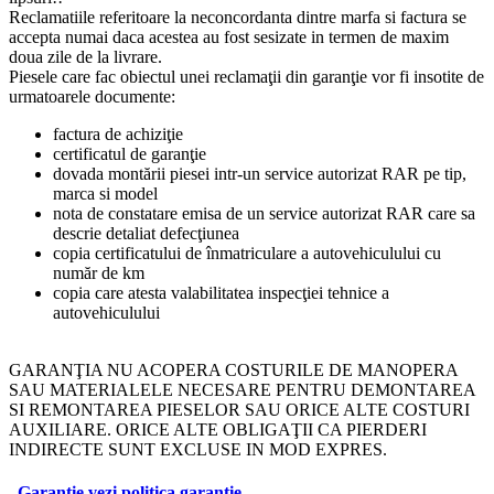
Reclamatiile referitoare la neconcordanta dintre marfa si factura se
accepta numai daca acestea au fost sesizate in termen de maxim
doua zile de la livrare.
Piesele care fac obiectul unei reclamaţii din garanţie vor fi insotite de
urmatoarele documente:
factura de achiziţie
certificatul de garanţie
dovada montării piesei intr-un service autorizat RAR pe tip,
marca si model
nota de constatare emisa de un service autorizat RAR care sa
descrie detaliat defecţiunea
copia certificatului de înmatriculare a autovehiculului cu
număr de km
copia care atesta valabilitatea inspecţiei tehnice a
autovehiculului
GARANŢIA NU ACOPERA COSTURILE DE MANOPERA
SAU MATERIALELE NECESARE PENTRU DEMONTAREA
SI REMONTAREA PIESELOR SAU ORICE ALTE COSTURI
AUXILIARE. ORICE ALTE OBLIGAŢII CA PIERDERI
INDIRECTE SUNT EXCLUSE IN MOD EXPRES.
Garantie
vezi politica garantie